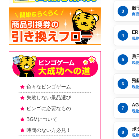
餃
3
商品
ER
4
現
燕
5
現
飛
6
色々なビンゴゲーム
現
失敗しない景品選び
A
7
ビンゴに必要なもの
現
BGMについて
ボ
時間のない方必見！
8
現