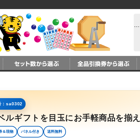
：sa0302
ベルギフトを目玉にお手軽商品を揃え
券＆現物
パネル付き
送料無料