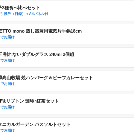
子3種食べ比べセット
引換券（目録）＋A4パネル付
ETTO mono 蒸し器兼用電気片手鍋18cm
物でお届け
三 割れないダブルグラス 240ml 2個組
物でお届け
騨高山牧場 焼ハンバーグ＆ビーフカレーセット
物でお届け
GF&リプトン 珈琲･紅茶セット
物でお届け
タニカルガーデン バスソルトセット
物でお届け