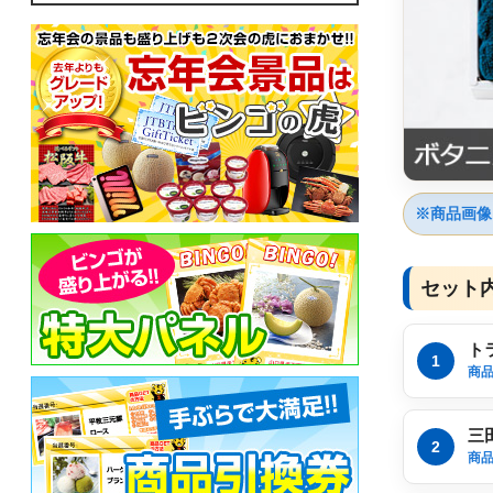
※商品画像
セット
ト
1
商品
三
2
商品