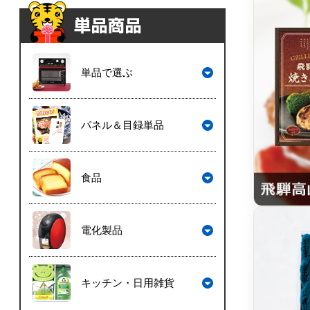
単品で選ぶ
パネル＆目録単品
食品
電化製品
キッチン・日用雑貨