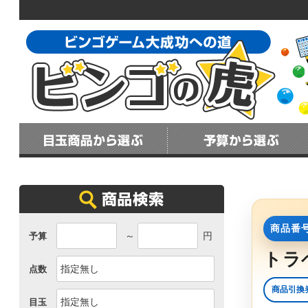
商品番号
～
円
予算
トラ
点数
商品引換
目玉