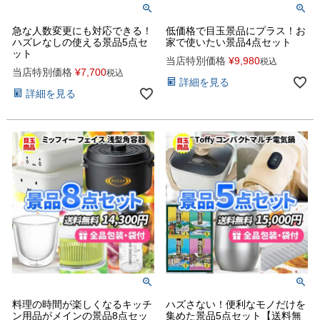
急な人数変更にも対応できる！
低価格で目玉景品にプラス！お
ハズレなしの使える景品5点セ
家で使いたい景品4点セット
ット
当店特別価格
¥
9,980
税込
当店特別価格
¥
7,700
税込
詳細を見る
詳細を見る
料理の時間が楽しくなるキッチ
ハズさない！便利なモノだけを
ン用品がメインの景品8点セッ
集めた景品5点セット【送料無