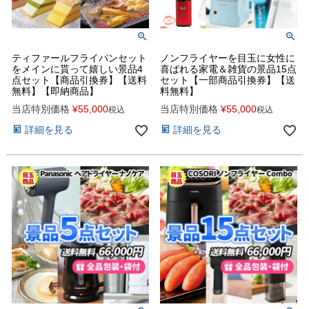
ティファールフライパンセット
ノンフライヤーを目玉に女性に
をメインに貰って嬉しい景品4
喜ばれる家電＆雑貨の景品15点
点セット【商品引換券】【送料
セット【一部商品引換券】【送
無料】【即納商品】
料無料】
当店特別価格
¥
55,000
当店特別価格
¥
55,000
税込
税込
詳細を見る
詳細を見る