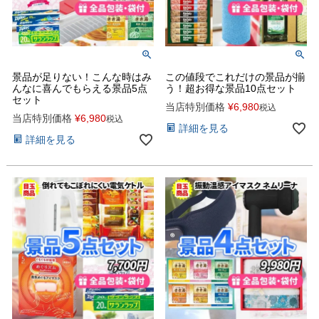
景品が足りない！こんな時はみ
この値段でこれだけの景品が揃
んなに喜んでもらえる景品5点
う！超お得な景品10点セット
セット
当店特別価格
¥
6,980
税込
当店特別価格
¥
6,980
税込
詳細を見る
詳細を見る