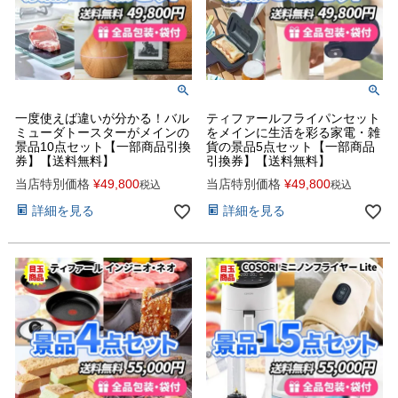
一度使えば違いが分かる！バル
ティファールフライパンセット
ミューダトースターがメインの
をメインに生活を彩る家電・雑
景品10点セット【一部商品引換
貨の景品5点セット【一部商品
券】【送料無料】
引換券】【送料無料】
当店特別価格
¥
49,800
当店特別価格
¥
49,800
税込
税込
詳細を見る
詳細を見る