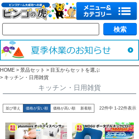
HOME
景品セット
目玉からセットを選ぶ
キッチン・日用雑貨
キッチン・日用雑貨
22
件中
1
-
22
件表示
並び替え
価格が安い順
価格が高い順
新着順