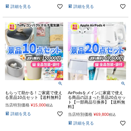
詳細を見る
詳細を見る
もらって助かる！ご家庭で使え
AirPodsをメインに家庭で使え
る景品10点セット【送料無料】
る商品の詰まった景品20点セッ
ト【一部商品引換券】【送料無
当店特別価格
¥
15,000
税込
料】
詳細を見る
当店特別価格
¥
69,800
税込
詳細を見る