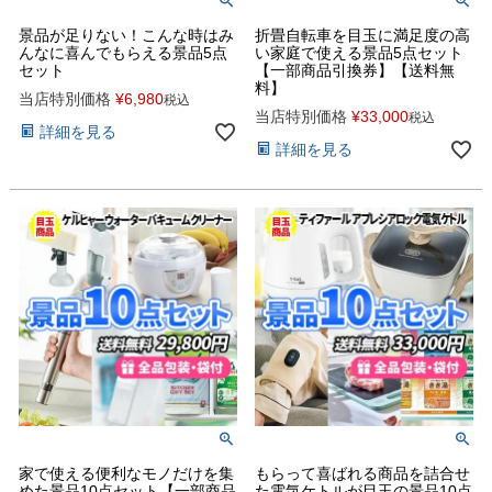
景品が足りない！こんな時はみ
折畳自転車を目玉に満足度の高
んなに喜んでもらえる景品5点
い家庭で使える景品5点セット
セット
【一部商品引換券】【送料無
料】
当店特別価格
¥
6,980
税込
当店特別価格
¥
33,000
税込
詳細を見る
詳細を見る
家で使える便利なモノだけを集
もらって喜ばれる商品を詰合せ
めた景品10点セット【一部商品
た電気ケトルが目玉の景品10点