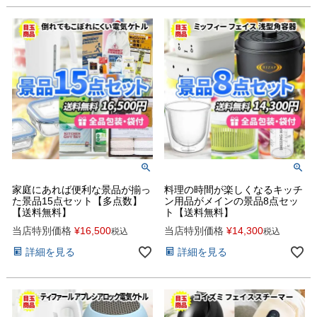
家庭にあれば便利な景品が揃っ
料理の時間が楽しくなるキッチ
た景品15点セット【多点数】
ン用品がメインの景品8点セッ
【送料無料】
ト【送料無料】
当店特別価格
¥
16,500
当店特別価格
¥
14,300
税込
税込
詳細を見る
詳細を見る