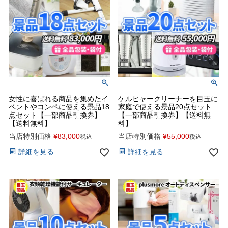
女性に喜ばれる商品を集めたイ
ケルヒャークリーナーを目玉に
ベントやコンペに使える景品18
家庭で使える景品20点セット
点セット【一部商品引換券】
【一部商品引換券】【送料無
【送料無料】
料】
当店特別価格
¥
83,000
当店特別価格
¥
55,000
税込
税込
詳細を見る
詳細を見る