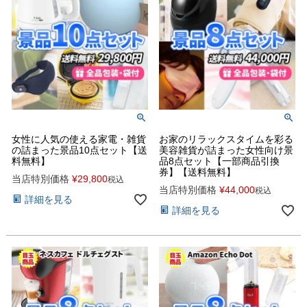
女性に人気の使える家電・雑貨
お家のリラックスタイムを彩る
の詰まった景品10点セット【送
美容雑貨が詰まった女性向け景
料無料】
品8点セット【一部商品引換
券】【送料無料】
当店特別価格
¥
29,800
税込
当店特別価格
¥
44,000
税込
詳細を見る
詳細を見る