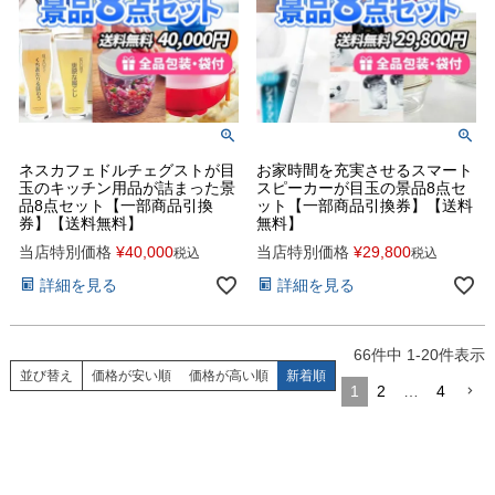
ネスカフェドルチェグストが目
お家時間を充実させるスマート
玉のキッチン用品が詰まった景
スピーカーが目玉の景品8点セ
品8点セット【一部商品引換
ット【一部商品引換券】【送料
券】【送料無料】
無料】
当店特別価格
¥
40,000
当店特別価格
¥
29,800
税込
税込
詳細を見る
詳細を見る
66
件中
1
-
20
件表示
並び替え
価格が安い順
価格が高い順
新着順
1
2
…
4