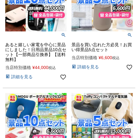
あると嬉しい家電を中心に景品
景品を買い忘れた方必見！お買
にしました！日用品景品10点セ
い得景品5点セット
ット【一部商品引換券】【送料
当店特別価格
¥
6,600
税込
無料】
詳細を見る
当店特別価格
¥
44,000
税込
詳細を見る