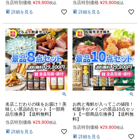
当店特別価格
¥
29,800
当店特別価格
¥
29,800
税込
税込
詳細を見る
詳細を見る
名店こだわりの味をお届け！美
お肉と海鮮が入ってこの値段！
味しい景品8点セット【一部商
松阪牛がメインの景品10点セッ
品引換券】【送料無料】
ト【一部商品引換券】【送料無
料】
当店特別価格
¥
29,800
税込
当店特別価格
¥
29,800
税込
詳細を見る
詳細を見る