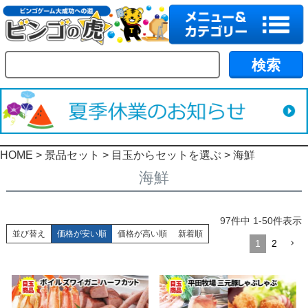
HOME
景品セット
目玉からセットを選ぶ
海鮮
海鮮
97
件中
1
-
50
件表示
並び替え
価格が安い順
価格が高い順
新着順
1
2