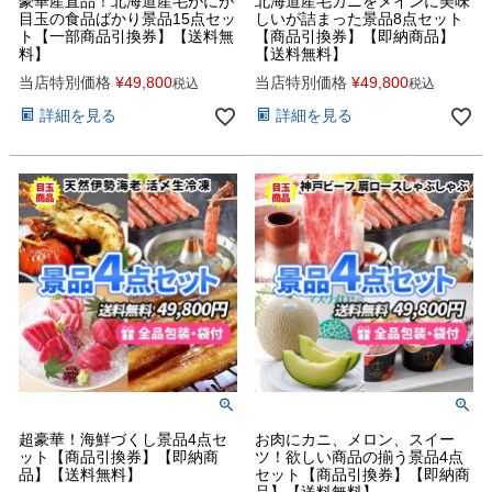
豪華産直品！北海道産毛がにが
北海道産毛ガニをメインに美味
目玉の食品ばかり景品15点セッ
しいが詰まった景品8点セット
ト【一部商品引換券】【送料無
【商品引換券】【即納商品】
料】
【送料無料】
当店特別価格
¥
49,800
当店特別価格
¥
49,800
税込
税込
詳細を見る
詳細を見る
超豪華！海鮮づくし景品4点セ
お肉にカニ、メロン、スイー
ット【商品引換券】【即納商
ツ！欲しい商品の揃う景品4点
品】【送料無料】
セット【商品引換券】【即納商