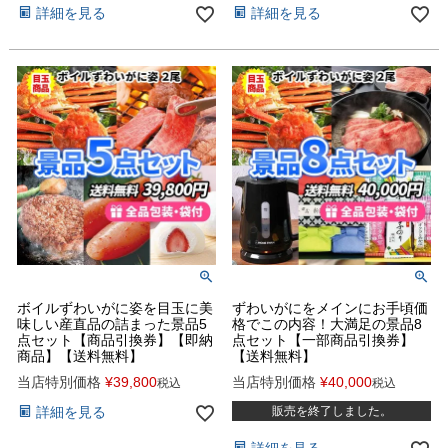
詳細を見る
詳細を見る
ボイルずわいがに姿を目玉に美
ずわいがにをメインにお手頃価
味しい産直品の詰まった景品5
格でこの内容！大満足の景品8
点セット【商品引換券】【即納
点セット【一部商品引換券】
商品】【送料無料】
【送料無料】
当店特別価格
¥
39,800
当店特別価格
¥
40,000
税込
税込
詳細を見る
販売を終了しました。