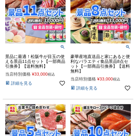
景品に最適！松阪牛が目玉の使
豪華産地直送品と家にあると便
える景品11点セット【一部商品
利なバラエティ食品景品8点セ
引換券】【送料無料】
ット【一部商品引換券】【送料
無料】
当店特別価格
¥
33,000
税込
当店特別価格
¥
33,000
税込
詳細を見る
詳細を見る