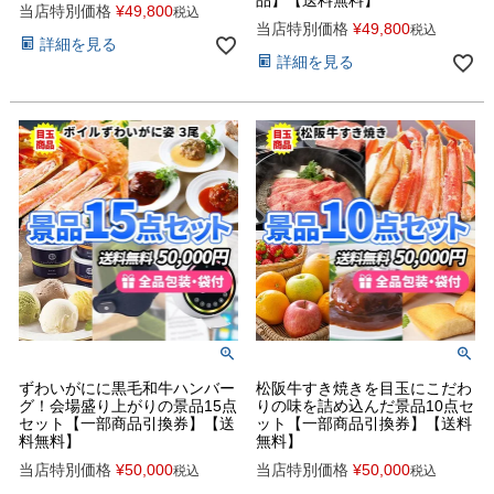
品】【送料無料】
当店特別価格
¥
49,800
税込
当店特別価格
¥
49,800
税込
詳細を見る
詳細を見る
ずわいがにに黒毛和牛ハンバー
松阪牛すき焼きを目玉にこだわ
グ！会場盛り上がりの景品15点
りの味を詰め込んだ景品10点セ
セット【一部商品引換券】【送
ット【一部商品引換券】【送料
料無料】
無料】
当店特別価格
¥
50,000
当店特別価格
¥
50,000
税込
税込