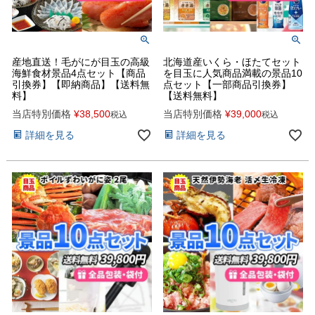
産地直送！毛がにが目玉の高級
北海道産いくら・ほたてセット
海鮮食材景品4点セット【商品
を目玉に人気商品満載の景品10
引換券】【即納商品】【送料無
点セット【一部商品引換券】
料】
【送料無料】
当店特別価格
¥
38,500
当店特別価格
¥
39,000
税込
税込
詳細を見る
詳細を見る