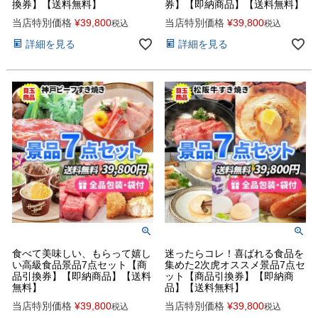
換券】【送料無料】
券】【即納商品】【送料無料】
当店特別価格
¥
39,800
当店特別価格
¥
39,800
税込
税込
詳細を見る
詳細を見る
食べて美味しい、もらって嬉し
迷ったらコレ！喜ばれる食品を
い高級食品景品7点セット【商
集めた2次虎オススメ景品7点セ
品引換券】【即納商品】【送料
ット【商品引換券】【即納商
無料】
品】【送料無料】
当店特別価格
¥
39,800
当店特別価格
¥
39,800
税込
税込