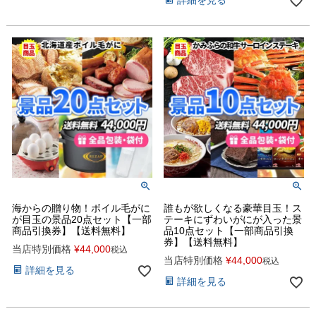
詳細を見る
海からの贈り物！ボイル毛がに
誰もが欲しくなる豪華目玉！ス
が目玉の景品20点セット【一部
テーキにずわいがにが入った景
商品引換券】【送料無料】
品10点セット【一部商品引換
券】【送料無料】
当店特別価格
¥
44,000
税込
当店特別価格
¥
44,000
税込
詳細を見る
詳細を見る