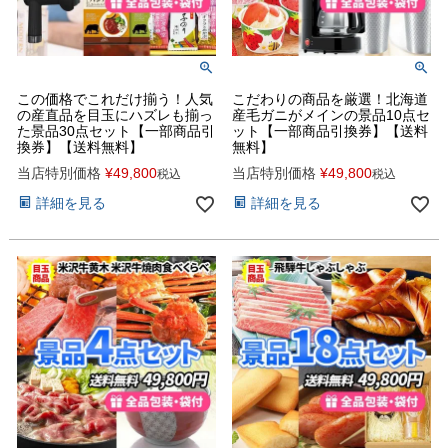
この価格でこれだけ揃う！人気
こだわりの商品を厳選！北海道
の産直品を目玉にハズレも揃っ
産毛ガニがメインの景品10点セ
た景品30点セット【一部商品引
ット【一部商品引換券】【送料
換券】【送料無料】
無料】
当店特別価格
¥
49,800
当店特別価格
¥
49,800
税込
税込
詳細を見る
詳細を見る