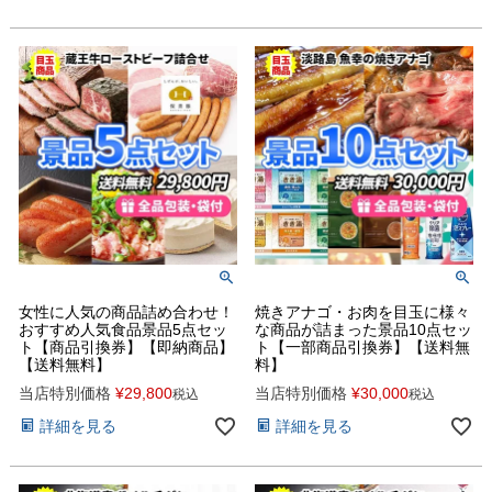
女性に人気の商品詰め合わせ！
焼きアナゴ・お肉を目玉に様々
おすすめ人気食品景品5点セッ
な商品が詰まった景品10点セッ
ト【商品引換券】【即納商品】
ト【一部商品引換券】【送料無
【送料無料】
料】
当店特別価格
¥
29,800
当店特別価格
¥
30,000
税込
税込
詳細を見る
詳細を見る