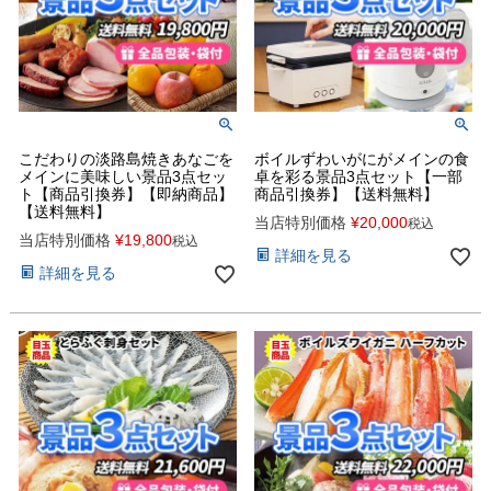
こだわりの淡路島焼きあなごを
ボイルずわいがにがメインの食
メインに美味しい景品3点セッ
卓を彩る景品3点セット【一部
ト【商品引換券】【即納商品】
商品引換券】【送料無料】
【送料無料】
当店特別価格
¥
20,000
税込
当店特別価格
¥
19,800
税込
詳細を見る
詳細を見る