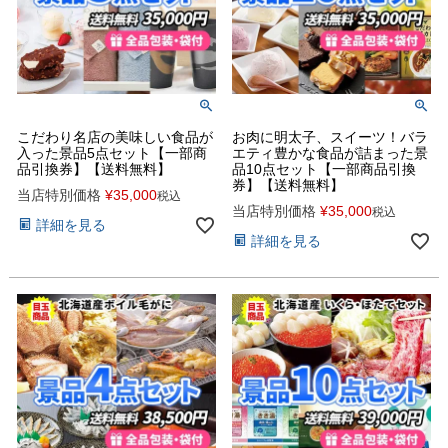
こだわり名店の美味しい食品が
お肉に明太子、スイーツ！バラ
入った景品5点セット【一部商
エティ豊かな食品が詰まった景
品引換券】【送料無料】
品10点セット【一部商品引換
券】【送料無料】
当店特別価格
¥
35,000
税込
当店特別価格
¥
35,000
税込
詳細を見る
詳細を見る