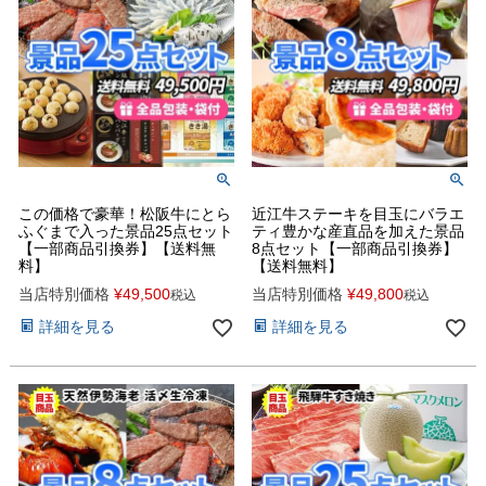
この価格で豪華！松阪牛にとら
近江牛ステーキを目玉にバラエ
ふぐまで入った景品25点セット
ティ豊かな産直品を加えた景品
【一部商品引換券】【送料無
8点セット【一部商品引換券】
料】
【送料無料】
当店特別価格
¥
49,500
当店特別価格
¥
49,800
税込
税込
詳細を見る
詳細を見る