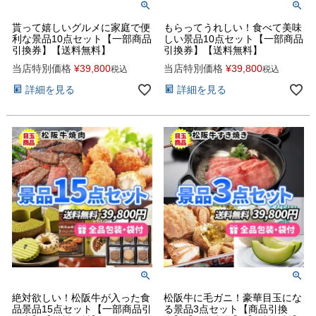
貰って嬉しいグルメに家庭で便
もらってうれしい！食べて美味
利な景品10点セット【一部商品
しい景品10点セット【一部商品
引換券】【送料無料】
引換券】【送料無料】
当店特別価格
¥
39,800
当店特別価格
¥
39,800
税込
税込
詳細を見る
詳細を見る
絶対欲しい！松阪牛が入った食
松阪牛に毛ガニ！豪華目玉にな
品景品15点セット【一部商品引
る景品3点セット【商品引換