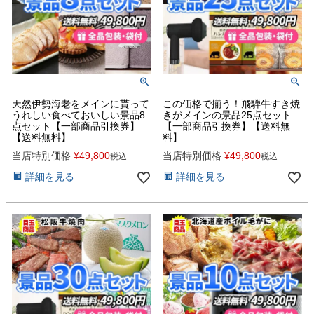
天然伊勢海老をメインに貰って
この価格で揃う！飛騨牛すき焼
うれしい食べておいしい景品8
きがメインの景品25点セット
点セット【一部商品引換券】
【一部商品引換券】【送料無
【送料無料】
料】
当店特別価格
¥
49,800
当店特別価格
¥
49,800
税込
税込
詳細を見る
詳細を見る