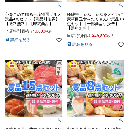
心をこめて贈る一流特選グルメ
飛騨牛しゃぶしゃぶをメインに
景品4点セット【商品引換券】
豪華目玉食材たくさんの景品18
【送料無料】【即納商品】
点セット【一部商品引換券】
【送料無料】
当店特別価格
¥
49,800
税込
当店特別価格
¥
49,800
税込
詳細を見る
詳細を見る