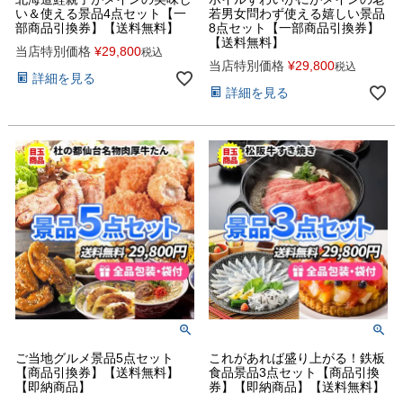
い＆使える景品4点セット【一
若男女問わず使える嬉しい景品
部商品引換券】【送料無料】
8点セット【一部商品引換券】
【送料無料】
当店特別価格
¥
29,800
税込
当店特別価格
¥
29,800
税込
詳細を見る
詳細を見る
ご当地グルメ景品5点セット
これがあれば盛り上がる！鉄板
【商品引換券】【送料無料】
食品景品3点セット【商品引換
【即納商品】
券】【即納商品】【送料無料】