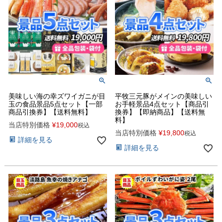
美味しい海の幸ズワイガニが目
平牧三元豚がメインの美味しい
玉の食品景品5点セット【一部
お手軽景品4点セット【商品引
商品引換券】【送料無料】
換券】【即納商品】【送料無
料】
当店特別価格
¥
19,000
税込
当店特別価格
¥
19,800
税込
詳細を見る
詳細を見る