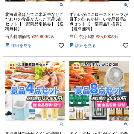
北海道産ほたてに米沢牛などこ
ずわいがににローストビーフが
だわりの食品が入った景品5点
目玉の誰もが欲しい食品景品5
セット【一部商品引換券】【送
点セット【一部商品引換券】
料無料】
【送料無料】
当店特別価格
¥
24,800
当店特別価格
¥
25,000
税込
税込
詳細を見る
詳細を見る
北海道鮭親子がメインの美味し
ボイルずわいがにがメインの老