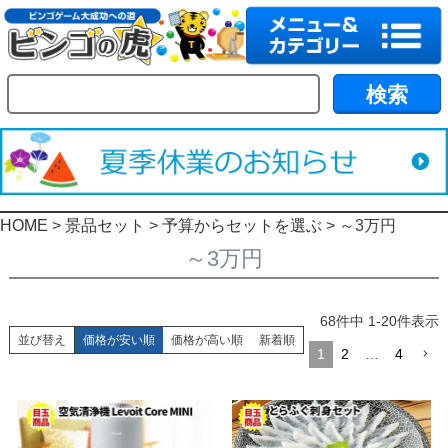
HOME
景品セット
予算からセットを選ぶ
～3万円
～3万円
68
件中
1
-
20
件表示
並び替え
価格が安い順
価格が高い順
新着順
1
2
…
4