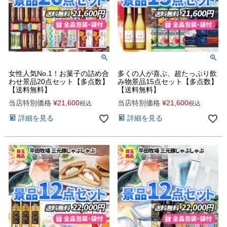
女性人気No.1！お菓子の詰め合
多くの人が喜ぶ、超たっぷり飲
わせ景品20点セット【多点数】
み物景品15点セット【多点数】
【送料無料】
【送料無料】
当店特別価格
¥
21,600
当店特別価格
¥
21,600
税込
税込
詳細を見る
詳細を見る