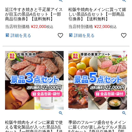
近江牛すき焼きと千疋屋アイス
松阪牛焼肉をメインに貰って嬉
が目玉の景品4点セット【一部
しい景品5点セット【一部商品
商品引換券】【送料無料】
引換券】【送料無料】
当店特別価格
¥
22,000
当店特別価格
¥
22,000
税込
税込
詳細を見る
詳細を見る
松阪牛焼肉をメインに家庭で使
季節のフルーツ盛合せをメイン
える電化製品が入った景品3点
に届くのが楽しみなグルメ景品
セット【一部商品引換券】【送
5点セット【商品引換券】【即