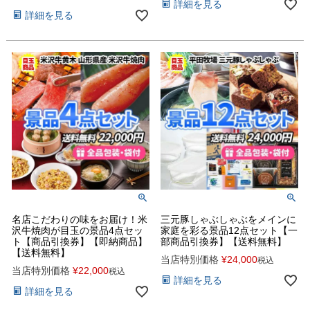
詳細を見る
詳細を見る
名店こだわりの味をお届け！米
三元豚しゃぶしゃぶをメインに
沢牛焼肉が目玉の景品4点セッ
家庭を彩る景品12点セット【一
ト【商品引換券】【即納商品】
部商品引換券】【送料無料】
【送料無料】
当店特別価格
¥
24,000
税込
当店特別価格
¥
22,000
税込
詳細を見る
詳細を見る