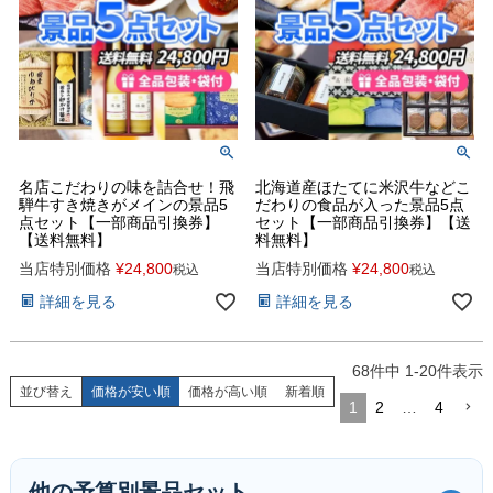
名店こだわりの味を詰合せ！飛
北海道産ほたてに米沢牛などこ
騨牛すき焼きがメインの景品5
だわりの食品が入った景品5点
点セット【一部商品引換券】
セット【一部商品引換券】【送
【送料無料】
料無料】
当店特別価格
¥
24,800
当店特別価格
¥
24,800
税込
税込
詳細を見る
詳細を見る
68
件中
1
-
20
件表示
並び替え
価格が安い順
価格が高い順
新着順
1
2
…
4
他の予算別景品セット