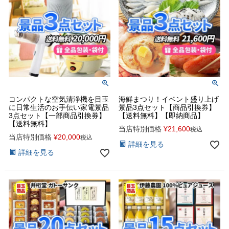
コンパクトな空気清浄機を目玉
海鮮まつり！イベント盛り上げ
に日常生活のお手伝い家電景品
景品3点セット【商品引換券】
3点セット【一部商品引換券】
【送料無料】【即納商品】
【送料無料】
当店特別価格
¥
21,600
税込
当店特別価格
¥
20,000
税込
詳細を見る
詳細を見る