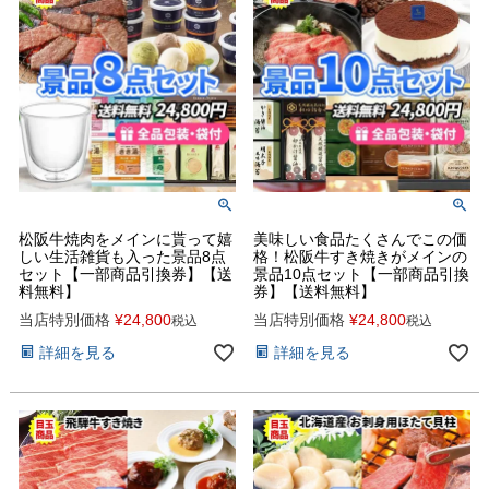
松阪牛焼肉をメインに貰って嬉
美味しい食品たくさんでこの価
しい生活雑貨も入った景品8点
格！松阪牛すき焼きがメインの
セット【一部商品引換券】【送
景品10点セット【一部商品引換
料無料】
券】【送料無料】
当店特別価格
¥
24,800
当店特別価格
¥
24,800
税込
税込
詳細を見る
詳細を見る