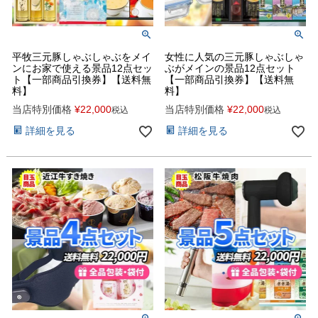
平牧三元豚しゃぶしゃぶをメイ
女性に人気の三元豚しゃぶしゃ
ンにお家で使える景品12点セッ
ぶがメインの景品12点セット
ト【一部商品引換券】【送料無
【一部商品引換券】【送料無
料】
料】
当店特別価格
¥
22,000
当店特別価格
¥
22,000
税込
税込
詳細を見る
詳細を見る