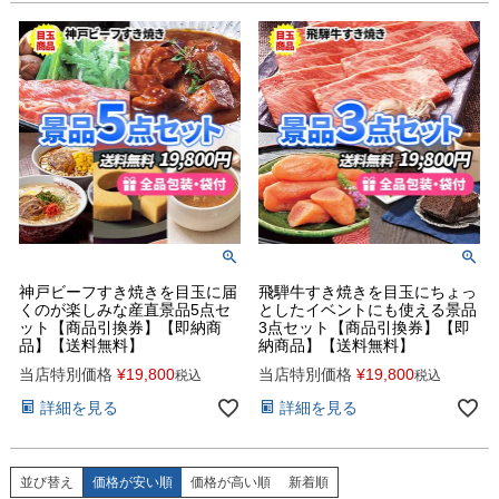
神戸ビーフすき焼きを目玉に届
飛騨牛すき焼きを目玉にちょっ
くのが楽しみな産直景品5点セ
としたイベントにも使える景品
ット【商品引換券】【即納商
3点セット【商品引換券】【即
品】【送料無料】
納商品】【送料無料】
当店特別価格
¥
19,800
当店特別価格
¥
19,800
税込
税込
詳細を見る
詳細を見る
並び替え
価格が安い順
価格が高い順
新着順