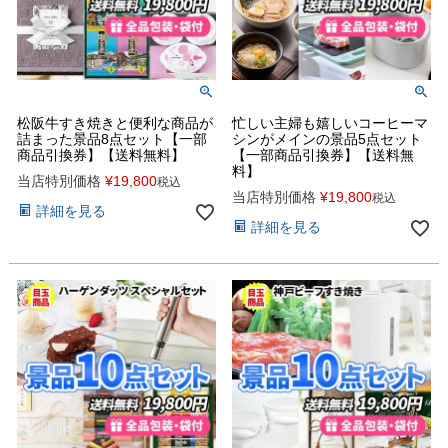
松阪牛すき焼きと便利な商品が
忙しい主婦も嬉しいコーヒーマ
詰まった景品8点セット【一部
シンがメインの景品5点セット
商品引換券】【送料無料】
【一部商品引換券】【送料無
料】
当店特別価格
¥
19,800
税込
当店特別価格
¥
19,800
税込
詳細を見る
詳細を見る