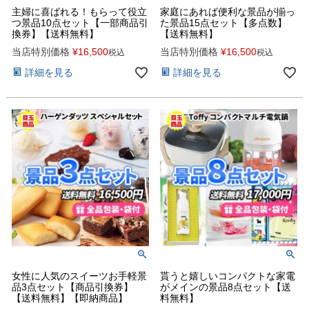
主婦に喜ばれる！もらって役立
家庭にあれば便利な景品が揃っ
つ景品10点セット【一部商品引
た景品15点セット【多点数】
換券】【送料無料】
【送料無料】
当店特別価格
¥
16,500
当店特別価格
¥
16,500
税込
税込
詳細を見る
詳細を見る
女性に人気のスイーツお手軽景
貰うと嬉しいコンパクトな家電
品3点セット【商品引換券】
がメインの景品8点セット【送
【送料無料】【即納商品】
料無料】