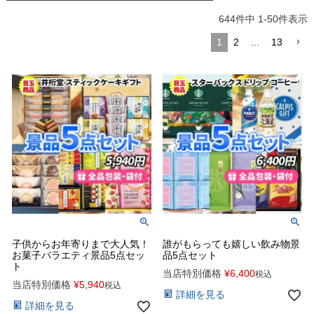
644
件中
1
-
50
件表示
1
2
…
13
子供からお年寄りまで大人気！
誰がもらっても嬉しい飲み物景
お菓子バラエティ景品5点セッ
品5点セット
ト
当店特別価格
¥
6,400
税込
当店特別価格
¥
5,940
税込
詳細を見る
詳細を見る