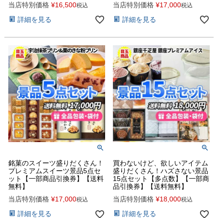
当店特別価格
¥
16,500
当店特別価格
¥
17,000
税込
税込
詳細を見る
詳細を見る
銘菓のスイーツ盛りだくさん！
買わないけど、欲しいアイテム
プレミアムスイーツ景品5点セ
盛りだくさん！ハズさない景品
ット【一部商品引換券】【送料
15点セット【多点数】【一部商
無料】
品引換券】【送料無料】
当店特別価格
¥
17,000
当店特別価格
¥
18,000
税込
税込
詳細を見る
詳細を見る