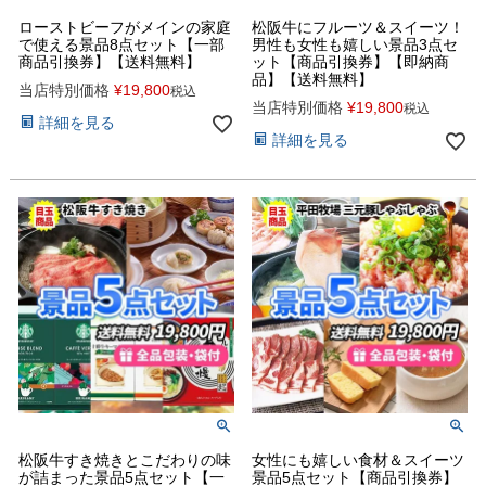
ローストビーフがメインの家庭
松阪牛にフルーツ＆スイーツ！
で使える景品8点セット【一部
男性も女性も嬉しい景品3点セ
商品引換券】【送料無料】
ット【商品引換券】【即納商
品】【送料無料】
当店特別価格
¥
19,800
税込
当店特別価格
¥
19,800
税込
詳細を見る
詳細を見る
松阪牛すき焼きとこだわりの味
女性にも嬉しい食材＆スイーツ
が詰まった景品5点セット【一
景品5点セット【商品引換券】