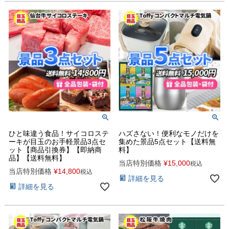
ひと味違う食品！サイコロステ
ハズさない！便利なモノだけを
ーキが目玉のお手軽景品3点セ
集めた景品5点セット【送料無
ット【商品引換券】【即納商
料】
品】【送料無料】
当店特別価格
¥
15,000
税込
当店特別価格
¥
14,800
税込
詳細を見る
詳細を見る