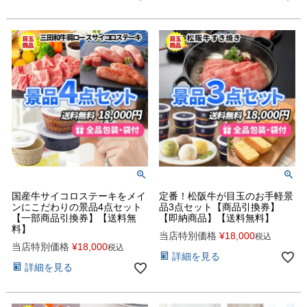
国産牛サイコロステーキをメイ
定番！松阪牛が目玉のお手軽景
ンにこだわりの景品4点セット
品3点セット【商品引換券】
【一部商品引換券】【送料無
【即納商品】【送料無料】
料】
当店特別価格
¥
18,000
税込
当店特別価格
¥
18,000
税込
詳細を見る
詳細を見る