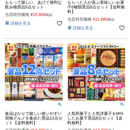
もらって嬉しい、あげて便利な
もらった人が喜ぶ美味しいお菓
飲み物景品5点セット
子6種類景品8点セット【送料無
料】
当店特別価格
¥
10,800
税込
当店特別価格
¥
11,880
税込
詳細を見る
詳細を見る
食品ばかりで嬉しい使いやすい
人気和菓子と人気洋菓子をMIX
現物グルメを集めた景品12点セ
したお菓子景品8点セット【送
ット【送料無料】
料無料】