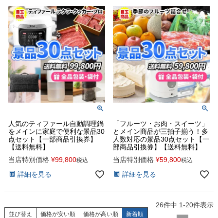
人気のティファール自動調理鍋
「フルーツ・お肉・スイーツ」
をメインに家庭で便利な景品30
とメイン商品が三拍子揃う！多
点セット【一部商品引換券】
人数対応の景品30点セット【一
【送料無料】
部商品引換券】【送料無料】
当店特別価格
¥
99,800
当店特別価格
¥
59,800
税込
税込
詳細を見る
詳細を見る
26
件中
1
-
20
件表示
並び替え
価格が安い順
価格が高い順
新着順