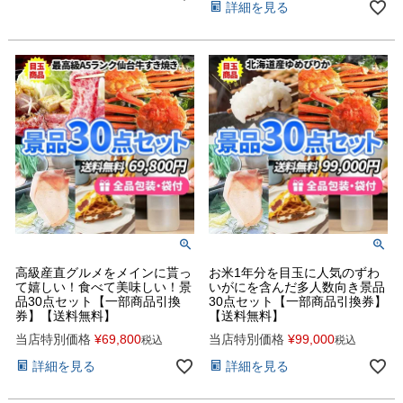
詳細を見る
高級産直グルメをメインに貰っ
お米1年分を目玉に人気のずわ
て嬉しい！食べて美味しい！景
いがにを含んだ多人数向き景品
品30点セット【一部商品引換
30点セット【一部商品引換券】
券】【送料無料】
【送料無料】
当店特別価格
¥
69,800
当店特別価格
¥
99,000
税込
税込
詳細を見る
詳細を見る