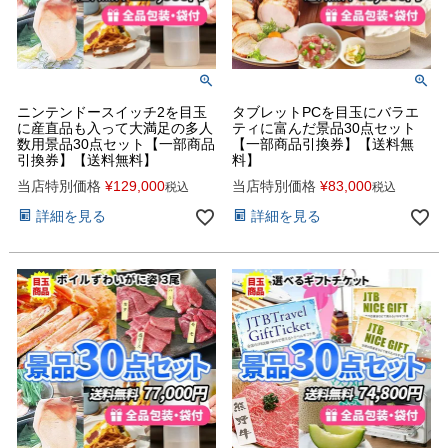
ニンテンドースイッチ2を目玉
タブレットPCを目玉にバラエ
に産直品も入って大満足の多人
ティに富んだ景品30点セット
数用景品30点セット【一部商品
【一部商品引換券】【送料無
引換券】【送料無料】
料】
当店特別価格
¥
129,000
当店特別価格
¥
83,000
税込
税込
詳細を見る
詳細を見る