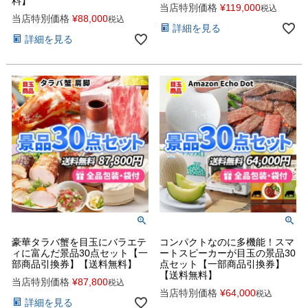
料】
当店特別価格
¥
119,000
税込
当店特別価格
¥
88,000
税込
詳細を見る
詳細を見る
豪華タラバ蟹を目玉にバラエテ
コンパクトなのに多機能！スマ
ィに富んだ景品30点セット【一
ートスピーカーが目玉の景品30
部商品引換券】【送料無料】
点セット【一部商品引換券】
【送料無料】
当店特別価格
¥
87,800
税込
当店特別価格
¥
64,000
税込
詳細を見る