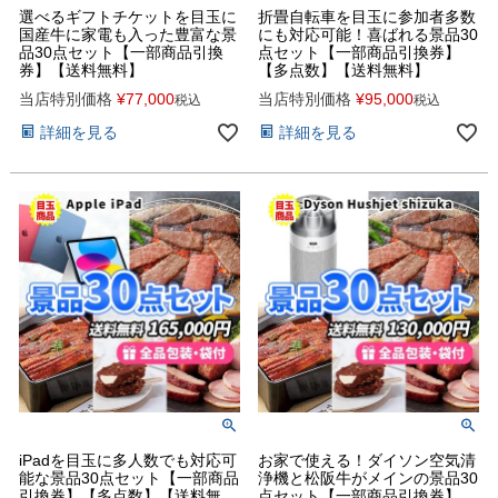
選べるギフトチケットを目玉に
折畳自転車を目玉に参加者多数
国産牛に家電も入った豊富な景
にも対応可能！喜ばれる景品30
品30点セット【一部商品引換
点セット【一部商品引換券】
券】【送料無料】
【多点数】【送料無料】
当店特別価格
¥
77,000
当店特別価格
¥
95,000
税込
税込
詳細を見る
詳細を見る
iPadを目玉に多人数でも対応可
お家で使える！ダイソン空気清
能な景品30点セット【一部商品
浄機と松阪牛がメインの景品30
引換券】【多点数】【送料無
点セット【一部商品引換券】