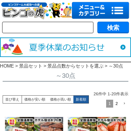
HOME
景品セット
景品点数からセットを選ぶ
～30点
～30点
26
件中
1
-
20
件表示
並び替え
価格が安い順
価格が高い順
新着順
1
2