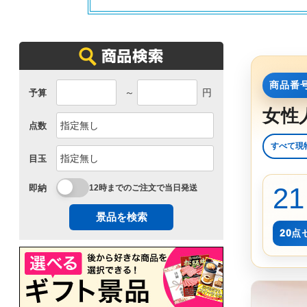
商品番号
～
円
予算
女性
点数
すべて現
目玉
21
即納
12時までのご注文で当日発送
景品を検索
20点