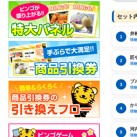
セット内
井
1
現
匠
2
現
ブ
3
現
か
4
現
河
5
現