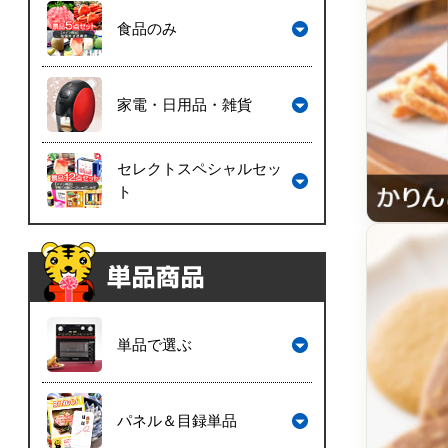
食品のみ
家電・日用品・雑貨
セレクトスペシャルセッ
ト
単品で選ぶ
パネル＆目録単品