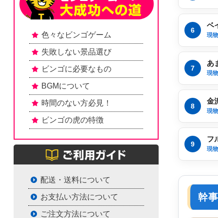
ベ
6
色々なビンゴゲーム
現
失敗しない景品選び
あ
7
ビンゴに必要なもの
現
BGMについて
金
時間のない方必見！
8
現
ビンゴの虎の特徴
フ
9
現
配送・送料について
幹
お支払い方法について
ご注文方法について