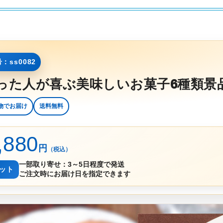
：ss0082
った人が喜ぶ美味しいお菓子6種類景
物でお届け
送料無料
,880
円
（税込）
一部取り寄せ：3～5日程度で発送
セット
ご注文時にお届け日を指定できます