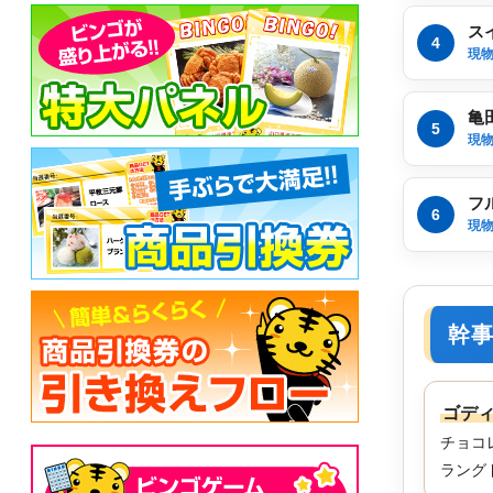
ス
4
現
亀
5
現
フ
6
現
幹
ゴディ
チョコ
ラング