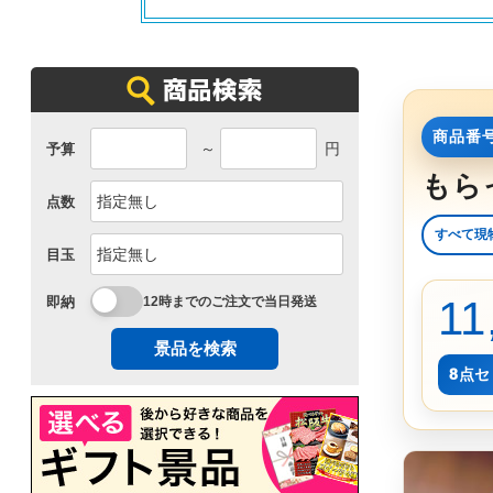
商品番号
～
円
予算
もら
点数
すべて現
目玉
11
即納
12時までのご注文で当日発送
景品を検索
8点