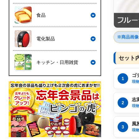
食品
※商品画像
電化製品
セット
キッチン・日用雑貨
ゴ
1
現
志
2
現
風
3
現