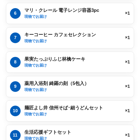
マリ・クレール 電子レンジ容器3pc
6
×1
現物でお届け
キーコーヒー カフェセレクション
7
×1
現物でお届け
果実たっぷりふじ林檎ケーキ
8
×1
現物でお届け
薬用入浴剤 綺羅の刻（5包入）
9
×1
現物でお届け
麺匠よし井 信州そば･細うどんセット
10
×1
現物でお届け
生活応援ギフトセット
11
×1
現物でお届け