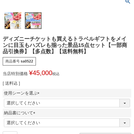
ディズニーチケットも買えるトラベルギフトをメイ
ンに目玉もハズレも揃った景品15点セット【一部商
品引換券】【多点数】【送料無料】
商品番号
sa0522
¥
45,000
当店特別価格
税込
送料込
使用シーンを選ぶ
(
必
納品書について
須
)
(
必
須