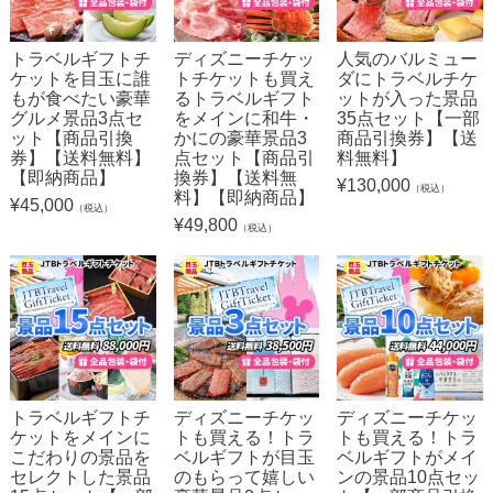
トラベルギフトチ
ディズニーチケッ
人気のバルミュー
ケットを目玉に誰
トチケットも買え
ダにトラベルチケ
もが食べたい豪華
るトラベルギフト
ットが入った景品
グルメ景品3点セ
をメインに和牛・
35点セット【一部
ット【商品引換
かにの豪華景品3
商品引換券】【送
券】【送料無料】
点セット【商品引
料無料】
【即納商品】
換券】【送料無
¥
130,000
（税込）
料】【即納商品】
¥
45,000
（税込）
¥
49,800
（税込）
トラベルギフトチ
ディズニーチケッ
ディズニーチケッ
ケットをメインに
トも買える！トラ
トも買える！トラ
こだわりの景品を
ベルギフトが目玉
ベルギフトがメイ
セレクトした景品
のもらって嬉しい
ンの景品10点セッ