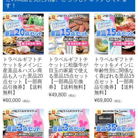
す！
トラベルギフトチ
トラベルギフトチ
トラベルギフトチ
ケットをメインに
ケットに松阪牛が
ケットをメインに
産直品＆ハズレ商
目玉の家庭で使え
年齢性別に関係な
品も入った景品20
る景品15点セット
く喜ばれる景品15
点セット【一部商
【一部商品引換
点セット【一部商
品引換券】【送料
券】【送料無料】
品引換券】【送料
無料】
無料】
¥
49,800
（税込）
¥
60,000
¥
69,800
（税込）
（税込）