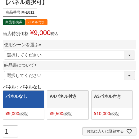
【パネル選択可】
商品番号
M-E011
商品引換券
パネル付き
¥
9,000
当店特別価格
税込
使用シーンを選ぶ
(
必
納品書について
須
)
(
必
須
パネル
パネルなし
)
パネルなし
A4パネル付き
A3パネル付き
¥
9,000
¥
9,500
¥
10,000
税込
税込
税込
お気に入りに登録する